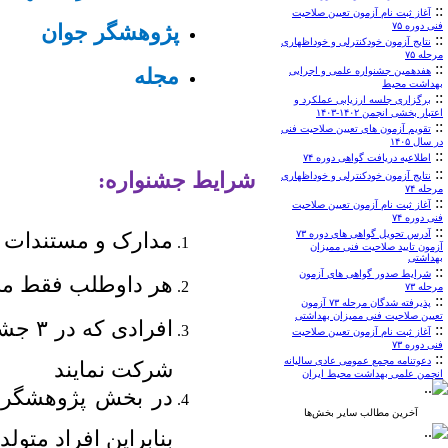
::
آغاز ثبت نام آزمون تعیین صلاحیت
فنی دوره ۷۵
پژوهشگر جوان
::
نتایج آزمون خودکنترلی و خوداظهاری
مرحله ۷۵
::
مجله
هفدهمین جشنواره علمی و اجرایی
بهداشت محیط
::
برگزاری جلسه ارزیابی عملکرد و
اعتبار بخشی انجمن ۱۴۰۲-۱۴۰۳
::
تقویم آزمون های تعیین صلاحیت فنی
در سال ۱۴۰۵
::
اطلاعیه دریافت گواهی دوره ۷۴
::
شرایط جشنواره:
نتایج آزمون خودکنترلی و خوداظهاری
مرحله ۷۴
::
آغاز ثبت نام آزمون تعیین صلاحیت
فنی دوره ۷۴
::
آدرس تحویل گواهی های دوره ۷۳
مدارک و مستندات 
آزمون تایید صلاحیت فنی ممیزان
بهداشتی
::
شرایط صدور گواهی های آزمون
هر داوطلب فقط مجا
مرحله ۷۳
::
پذیرفته شدگان مرحله ۷۳ آزمون
تعیین صلاحیت فنی ممیزان بهداشتی
افرادی که در ۳ جشنواره قبلی برگزیده شده اند نمی توانند
::
آغاز ثبت نام آزمون تعیین صلاحیت
فنی دوره ۷۳
::
دعوتنامه مجمع عمومی عادی سالیانه
شرکت نمایند
انجمن علمی بهداشت محیط ایران
در بخش پژوهشگر جوان، سن د
آخرین مطالب سایر بخش‌ها
بنابراین افراد متولد ۱۳۷۰ به بعد می توانند در جشنواره شرکت نماین