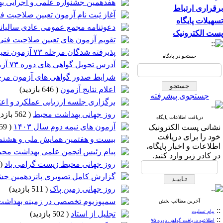
هفدهمین جشنواره علمی و اجرایی 
برقراری ارتباط
آغاز ثبت نام آزمون تعیین صلاحیت فنی
تسهیلات پایگاه
دعوتنامه مجمع عمومی عادی سالیان
پست الکترونیک
تقویم آزمون های تعیین صلاحیت فنی در
پذیرفته شدگان مرحله ۷۳ آزمون تعیین صلاحیت فنی ممیزان بهداشتی
جستجو در پایگاه
آدرس تحویل گواهی های دوره ۷۳ آزمون تایید صلاحیت فنی ممیزان بهداشتی
شرایط صدور گواهی های آزمون مرحله
اعلام نتایج آزمون
(
646 بازدید
)
جستجوی پیشرفته
برگزاری جلسه ارزیابی عملکرد و اعتبار بخ
روز جهانی بهداشت محیط
(
562 بازدید
دریافت اطلاعات پایگاه
آزمون های نیمه دوم سال ۱۴۰۳
(
559 بازدید
نشانی پست الکترونیک
خود را برای دریافت
بیست و هفتمین همایش ملی و هشتمی
اطلاعات و اخبار پایگاه،
پیام رئیس انجمن علمی بهداشت محیط ا
در کادر زیر وارد کنید.
روز جهانی محیط زیست گرامی باد
(
گزارش کامل تصویری پانزدهمین جشن
روز جهانی زمین پاک
(
511 بازدید
)
سمپوزیوم تخصصی در زمینه بهداشت 
آخرین مطالب بخش
::
پیام تسلیت
تجلیل از استاد
(
502 بازدید
)
::
اطلاعیه دریافت گواهی دوره ۷۵