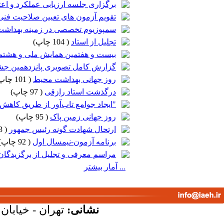
برگزاری جلسه ارزیابی عملکرد و اعتبار بخ
تقویم آزمون های تعیین صلاحیت فنی در
سمپوزیوم تخصصی در زمینه بهداشت 
تجلیل از استاد
(
104 چاپ
)
بیست و هفتمین همایش ملی و هشتمی
گزارش کامل تصویری پانزدهمین جشن
روز جهانی بهداشت محیط
(
101 چاپ
درگذشت استاد رازقی
(
97 چاپ
)
"ایجاد جوامع تاب‌آور از طریق کاهش خط
روز جهانی زمین پاک
(
95 چاپ
)
ارتحال شهادت گونه رئیس جمهور
(
93 چاپ
برنامه آزمون-نیمسال اول
(
92 چاپ
)
مراسم معرفی و تجلیل از برگزیدگان
... آمار بیشتر
نشانی:
تهران - خیابان ک