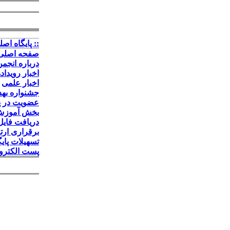
:: پايگاه اصلي
صفحه اصلی
درباره انجم
اخبار رویداده
اخبار علمی
جشنواره به
عضویت در پا
بخش آموز
دریافت فایل
برقراری ارت
تسهیلات پایگ
پست الکترو