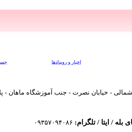
اخبار و رویدادها
جست
لی - خیابان نصرت - جنب آموزشگاه ماهان - پلاک ۵۸ - وا
بله / ایتا / تلگرام:
۰۹۳۵۷۰۹۴۰۸۶