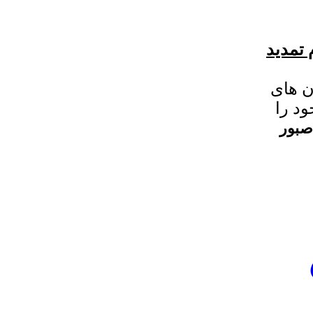
 تمدید
ن های
د را
صبور