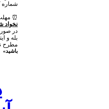
شماره کارت: ۳۲۸
⏰ مهلت ثبت‌ن
نخواد ش
در صورت
بله و ایتا به
مطرح نم
باشید»
د