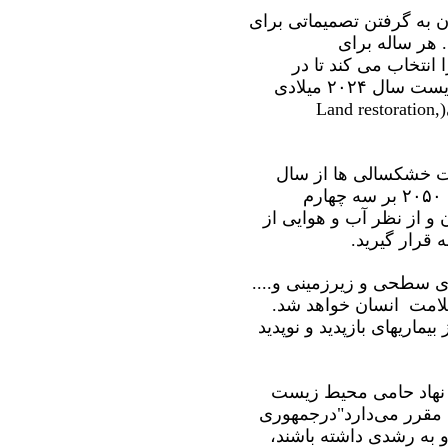
 به گرفتن تصمیماتی برای
هر ساله برای
نتخاب می کند تا در
سراسر جهان مراسم ویژه‌ای را به مناسبت این روز برگزار ‌کند. شعار روز جهانی محیط زیست سال ۲۰۲۴ میلادی
(۱۶ خرداد هجری شمسی۱۴۰۳)"احیای زمین، بیابان زدایی و تاب‌آوری در برابر خشکسالی(Land restoration,
دت خشکسالی ها از سال
۲۰۰۰ تا ۲۹ درصد افزایش یافته است و بدون اقدام فوری، خشکسالی ممکن است تا سال ۲۰۵۰ بر سه چهارم
 و از نظر آب و هوایی از
قرار گیرید.
ی سطحی و زیرزمینی و....
 سلامت انسان خواهد شد.
ماریهای بازپدید و نوپدید
م نهاد حامی محیط زیست
 مقرر می‌دارد"درجمهوری
 به رشدی داشته باشند،