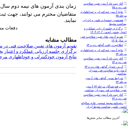
::
آغاز ثبت نام آزمون تعیین صلاحیت
زمان بندی آزمون های نیمه دوم سال ۱۴۰۳ اعلام شد. ⏳
فنی دوره ۷۵
::
نتایج آزمون خودکنترلی و خوداظهاری
مرحله ۷۵
::
نمایند.
هفدهمین جشنواره علمی و اجرایی
بهداشت محیط
::
دفعات مشاهده: 
برگزاری جلسه ارزیابی عملکرد و
اعتبار بخشی انجمن ۱۴۰۲-۱۴۰۳
::
تقویم آزمون های تعیین صلاحیت فنی
مطالب مشابه
در سال ۱۴۰۵
::
اطلاعیه دریافت گواهی دوره ۷۴
تقویم آزمون های تعیین صلاحیت فنی در سال ۵
::
نتایج آزمون خودکنترلی و خوداظهاری
برگزاری جلسه ارزیابی عملکرد و اعتبار بخشی انج
مرحله ۷۴
نتایج آزمون خودکنترلی و خوداظهاری مرحله 
::
آغاز ثبت نام آزمون تعیین صلاحیت
فنی دوره ۷۴
::
آدرس تحویل گواهی های دوره ۷۳
آزمون تایید صلاحیت فنی ممیزان
بهداشتی
::
شرایط صدور گواهی های آزمون
مرحله ۷۳
::
پذیرفته شدگان مرحله ۷۳ آزمون
تعیین صلاحیت فنی ممیزان بهداشتی
::
آغاز ثبت نام آزمون تعیین صلاحیت
فنی دوره ۷۳
::
دعوتنامه مجمع عمومی عادی سالیانه
انجمن علمی بهداشت محیط ایران
آخرین مطالب سایر بخش‌ها