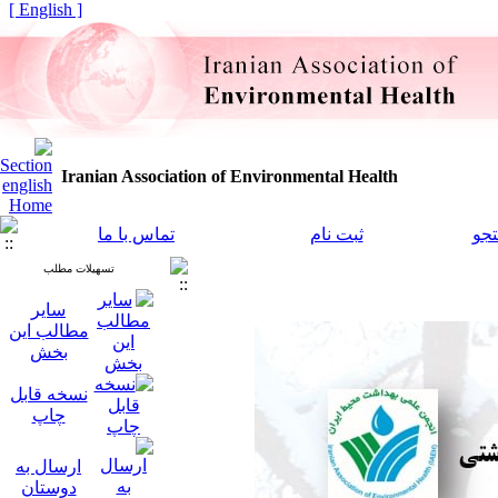
[ English ]
Iranian Association of Environmental Health
جو
ثبت نام
تماس با ما
تسهیلات مطلب
سایر
مطالب این
بخش
نسخه قابل
چاپ
ارسال به
دوستان