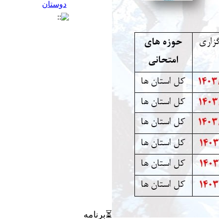
⏳برنامه